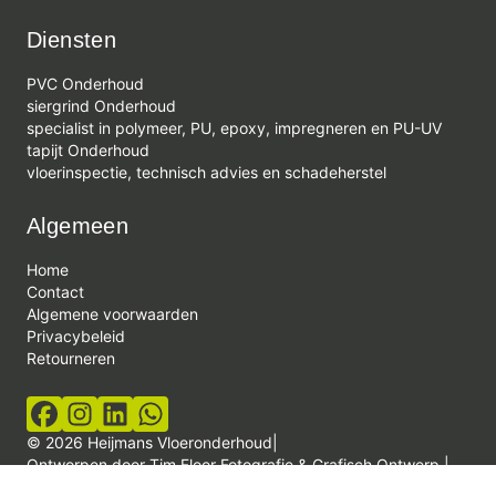
Diensten
PVC Onderhoud
siergrind Onderhoud
specialist in polymeer, PU, epoxy, impregneren en PU-UV
tapijt Onderhoud
vloerinspectie, technisch advies en schadeherstel
Algemeen
Home
Contact
Algemene voorwaarden
Privacybeleid
Retourneren
© 2026 Heijmans Vloeronderhoud
|
Ontworpen door
Tim Floor Fotografie & Grafisch Ontwerp
|
Ontwikkeld door
<
InDiv
>
Solutions B.V.